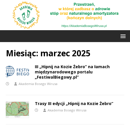
Miesiąc:
marzec 2025
III „Hipnij na Kozie Żebro” na łamach
międzynarodowego portalu
„FestiwalBiegowy.pl”
Akademia Bosego Wirusa
Trasy III edycji „Hipnij na Kozie Żebro”
Akademia Bosego Wirusa