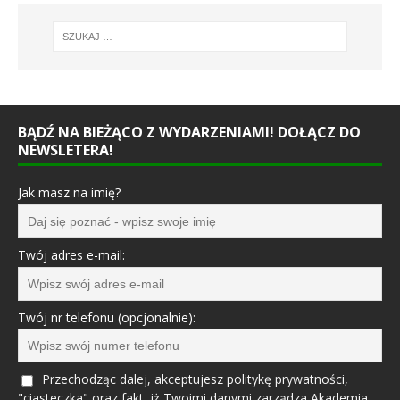
BĄDŹ NA BIEŻĄCO Z WYDARZENIAMI! DOŁĄCZ DO
NEWSLETERA!
Jak masz na imię?
Twój adres e-mail:
Twój nr telefonu (opcjonalnie):
Przechodząc dalej, akceptujesz politykę prywatności,
"ciasteczka" oraz fakt, iż Twoimi danymi zarządza Akademia