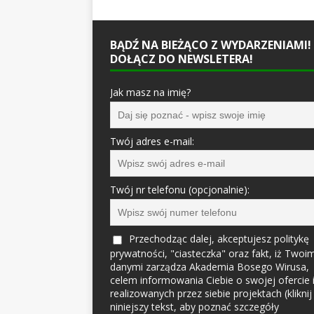
BĄDŹ NA BIEŻĄCO Z WYDARZENIAMI!
DOŁĄCZ DO NEWSLETERA!
Jak masz na imię?
Twój adres e-mail:
Twój nr telefonu (opcjonalnie):
Przechodząc dalej, akceptujesz politykę
prywatności, "ciasteczka" oraz fakt, iż Twoim
danymi zarządza Akademia Bosego Wirusa,
celem informowania Ciebie o swojej ofercie 
realizowanych przez siebie projektach (kliknij
niniejszy tekst, aby poznać szczegóły