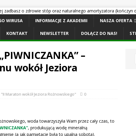
GO WIRUSA
INFORMACJE Z AKADEMII
NASZA OFERTA
KONTAKT
NEWSLETTER
DOŁĄCZ DO NAS!
ST
y „PIWNICZANKA” –
nu wokół Jeziora
 "II Maraton wokół Jeziora Rożnowskiego"
0
ożnowskiego, woda towarzyszyła Wam przez cały czas, to
PIWNICZANKA”
, produkującą wodę mineralną
gnienie (a jak pamiętacie była to upalna sobota).