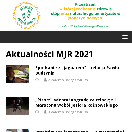
Aktualności MJR 2021
Spotkanie z „jaguarem” – relacja Pawła
Budzynia
Akademia Bosego Wirusa
„Pisarz” odebrał nagrodę za relację z I
Maratonu wokół Jeziora Rożnowskiego
Akademia Bosego Wirusa
Przeżyjmy to jeszcze raz… „Rusztowania i