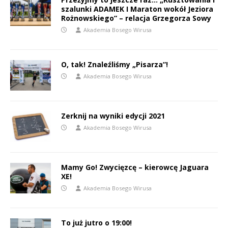
szalunki ADAMEK I Maraton wokół Jeziora
Rożnowskiego” – relacja Grzegorza Sowy
Akademia Bosego Wirusa
O, tak! Znaleźliśmy „Pisarza”!
Akademia Bosego Wirusa
Zerknij na wyniki edycji 2021
Akademia Bosego Wirusa
Mamy Go! Zwycięzcę – kierowcę Jaguara
XE!
Akademia Bosego Wirusa
To już jutro o 19:00!