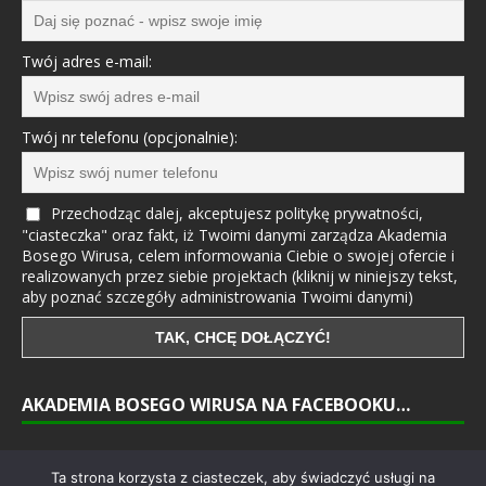
Twój adres e-mail:
Twój nr telefonu (opcjonalnie):
Przechodząc dalej, akceptujesz politykę prywatności,
"ciasteczka" oraz fakt, iż Twoimi danymi zarządza Akademia
Bosego Wirusa, celem informowania Ciebie o swojej ofercie i
realizowanych przez siebie projektach (kliknij w niniejszy tekst,
aby poznać szczegóły administrowania Twoimi danymi)
AKADEMIA BOSEGO WIRUSA NA FACEBOOKU…
… I NA INSTAGRAMIE
Ta strona korzysta z ciasteczek, aby świadczyć usługi na